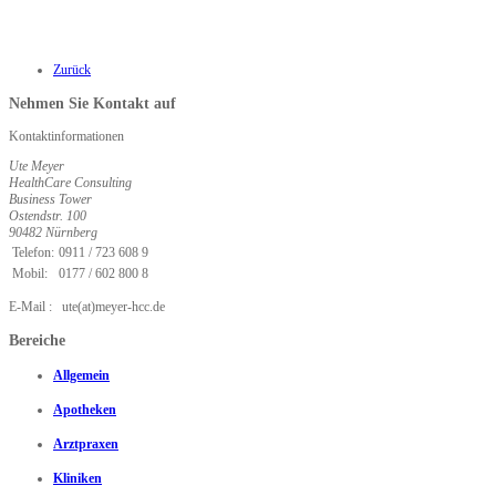
Zurück
Nehmen Sie Kontakt auf
Kontaktinformationen
Ute Meyer
HealthCare Consulting
Business Tower
Ostendstr. 100
90482 Nürnberg
Telefon:
0911 / 723 608 9
Mobil:
0177 / 602 800 8
E-Mail : ute(at)meyer-hcc.de
Bereiche
Allgemein
Apotheken
Arztpraxen
Kliniken