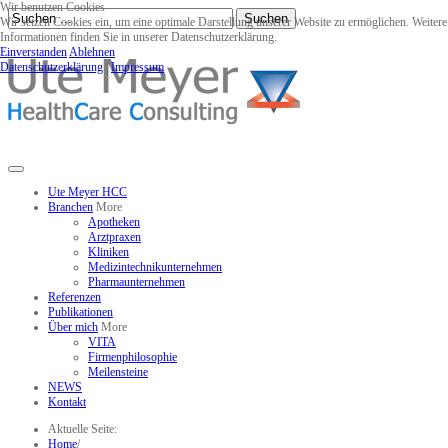
Wir benutzen Cookies
Suchen
Wir setzen Cookies ein, um eine optimale Darstellung unserer Website zu ermöglichen. Weitere
Informationen finden Sie in unserer Datenschutzerklärung.
Einverstanden
Ablehnen
Datenschutzerklärung
|
Impressum
Ute Meyer HCC
Branchen
More
Apotheken
Arztpraxen
Kliniken
Medizintechnikunternehmen
Pharmaunternehmen
Referenzen
Publikationen
Über mich
More
VITA
Firmenphilosophie
Meilensteine
NEWS
Kontakt
Aktuelle Seite:
Home
/