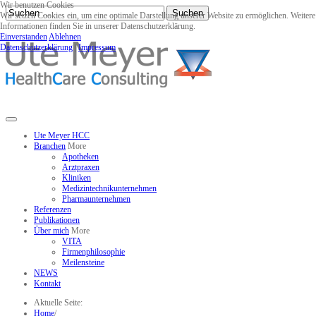
Wir benutzen Cookies
Suchen
Wir setzen Cookies ein, um eine optimale Darstellung unserer Website zu ermöglichen. Weitere
Informationen finden Sie in unserer Datenschutzerklärung.
Einverstanden
Ablehnen
Datenschutzerklärung
|
Impressum
Ute Meyer HCC
Branchen
More
Apotheken
Arztpraxen
Kliniken
Medizintechnikunternehmen
Pharmaunternehmen
Referenzen
Publikationen
Über mich
More
VITA
Firmenphilosophie
Meilensteine
NEWS
Kontakt
Aktuelle Seite:
Home
/