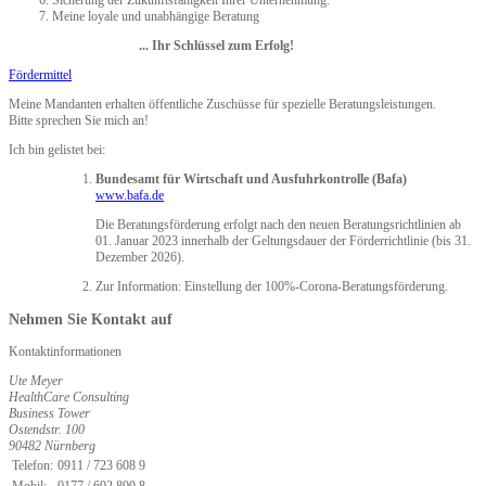
Meine loyale und unabhängige Beratung
... Ihr Schlüssel zum Erfolg!
Fördermittel
Meine Mandanten erhalten öffentliche Zuschüsse für spezielle Beratungsleistungen.
Bitte sprechen Sie mich an!
Ich bin gelistet bei:
Bundesamt für Wirtschaft und Ausfuhrkontrolle (Bafa)
www.bafa.de
Die Beratungsförderung erfolgt nach den neuen Beratungsrichtlinien ab
01. Januar 2023 innerhalb der Geltungsdauer der Förderrichtlinie (bis 31.
Dezember 2026).
Zur Information: Einstellung der 100%-Corona-Beratungsförderung.
Nehmen Sie Kontakt auf
Kontaktinformationen
Ute Meyer
HealthCare Consulting
Business Tower
Ostendstr. 100
90482 Nürnberg
Telefon:
0911 / 723 608 9
Mobil:
0177 / 602 800 8