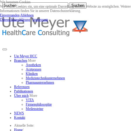
Wir benutzen Cookies
Suchen
Wir setzen Cookies ein, um eine optimale Darstellung unserer Website zu ermöglichen. Weitere
Informationen finden Sie in unserer Datenschutzerklärung.
Einverstanden
Ablehnen
Datenschutzerklärung
|
Impressum
Ute Meyer HCC
Branchen
More
Apotheken
Arztpraxen
Kliniken
Medizintechnikunternehmen
Pharmaunternehmen
Referenzen
Publikationen
Über mich
More
VITA
Firmenphilosophie
Meilensteine
NEWS
Kontakt
Aktuelle Seite:
Home
/